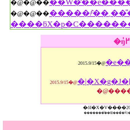
�@�@��
�����҂̂��܂���̎��_����B��W�ɒԂ�ꂽ
�@�@��
����ƃX�p�C�������
�e��
2015.9/15�@
�|�X�g�J�
2015.9/15�@
�@���
�ŏI�X�V����
2
�������̂��镶���̏�Ń