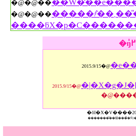
�@�@��
�����҂̂��܂���̎��_����B��W�ɒԂ�ꂽ
�@�@��
����ƃX�p�C�������
�e��
2015.9/15�@
�|�X�g�J�
2015.9/15�@
�@���
�ŏI�X�V����
2
�������̂��镶���̏�Ń