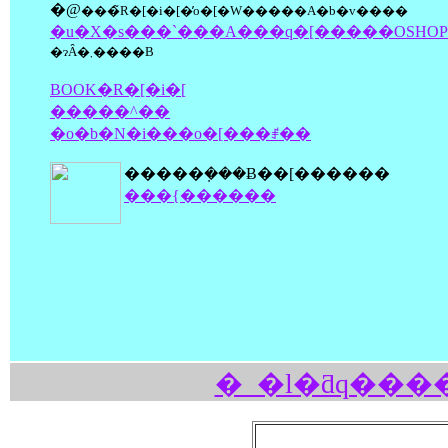
�@
���̃R�[�i�[�̓o�[�W�����A�b�v����
�u�X�s���`���A���q�[�����OSHOP
�ɂȂ�܂����B
BOOK�R�[�i�[
�����^��
�o�b�N�i���o�[���ꂱ��
�����݂���Ƀ��[������
���{������
�_�l�ƌq���