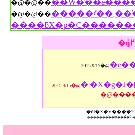
�@�@��
�����҂̂��܂���̎��_����B��W�ɒԂ�ꂽ
�@�@��
����ƃX�p�C�������
�e��
2015.9/15�@
�|�X�g�J�
2015.9/15�@
�@���
�ŏI�X�V����
2
�������̂��镶���̏�Ń