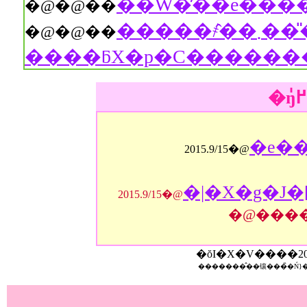
�@�@��
�����҂̂��܂���̎��_����B��W�ɒԂ�ꂽ
�@�@��
����ƃX�p�C�������
�e��
2015.9/15�@
�|�X�g�J�
2015.9/15�@
�@���
�ŏI�X�V����
2
�������̂��镶���̏�Ń