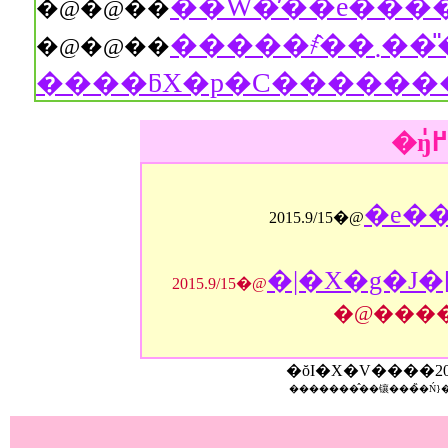
�@�@��
�����҂̂��܂���̎��_����B��W�ɒԂ�ꂽ
�@�@��
����ƃX�p�C�������
�e��
2015.9/15�@
�|�X�g�J�
2015.9/15�@
�@���
�ŏI�X�V����
2
�������̂��镶���̏�Ń