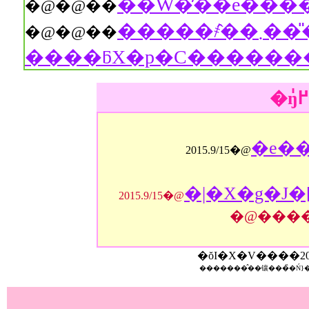
�@�@��
�����҂̂��܂���̎��_����B��W�ɒԂ�ꂽ
�@�@��
����ƃX�p�C�������
�e��
2015.9/15�@
�|�X�g�J�
2015.9/15�@
�@���
�ŏI�X�V����
2
�������̂��镶���̏�Ń