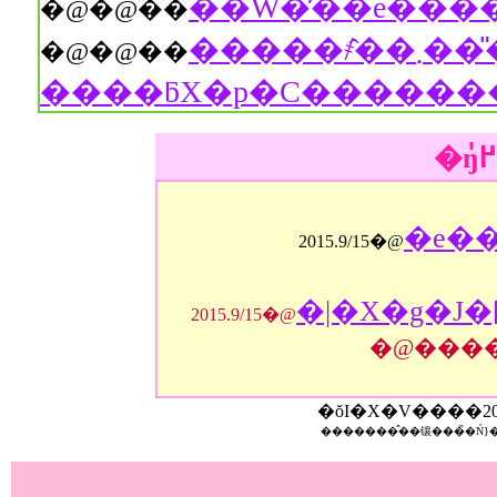
�@�@��
�����҂̂��܂���̎��_����B��W�ɒԂ�ꂽ
�@�@��
����ƃX�p�C�������
�e��
2015.9/15�@
�|�X�g�J�
2015.9/15�@
�@���
�ŏI�X�V����
2
�������̂��镶���̏�Ń