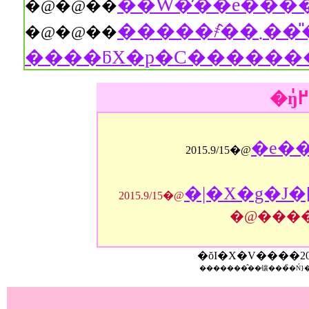
�@�@��
�����҂̂��܂���̎��_����B��W�ɒԂ�ꂽ
�@�@��
����ƃX�p�C�������
�e��
2015.9/15�@
�|�X�g�J�
2015.9/15�@
�@���
�ŏI�X�V����
2
�������̂��镶���̏�Ń