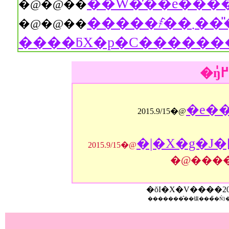
�@�@��
�����҂̂��܂���̎��_����B��W�ɒԂ�ꂽ
�@�@��
����ƃX�p�C�������
�e��
2015.9/15�@
�|�X�g�J�
2015.9/15�@
�@���
�ŏI�X�V����
2
�������̂��镶���̏�Ń