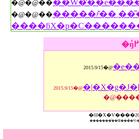
�@�@��
�����҂̂��܂���̎��_����B��W�ɒԂ�ꂽ
�@�@��
����ƃX�p�C�������
�e��
2015.9/15�@
�|�X�g�J�
2015.9/15�@
�@���
�ŏI�X�V����
2
�������̂��镶���̏�Ń