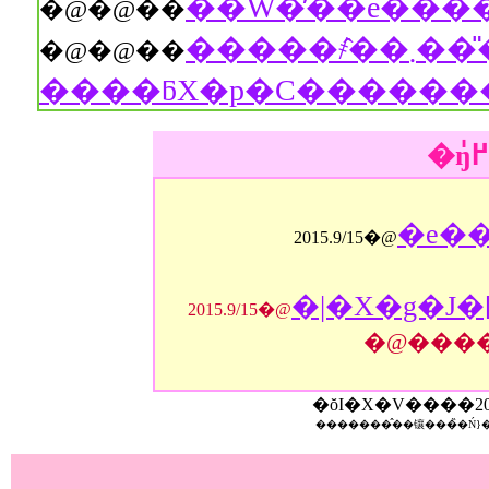
�@�@��
�����҂̂��܂���̎��_����B��W�ɒԂ�ꂽ
�@�@��
����ƃX�p�C�������
�e��
2015.9/15�@
�|�X�g�J�
2015.9/15�@
�@���
�ŏI�X�V����
2
�������̂��镶���̏�Ń