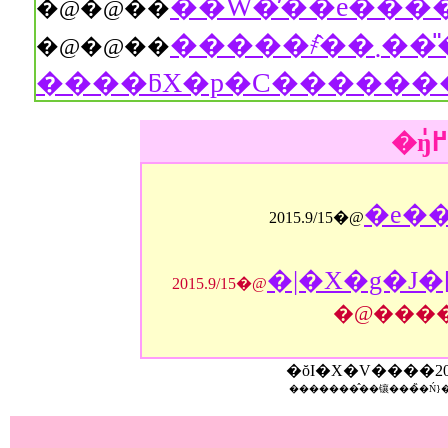
�@�@��
�����҂̂��܂���̎��_����B��W�ɒԂ�ꂽ
�@�@��
����ƃX�p�C�������
�e��
2015.9/15�@
�|�X�g�J�
2015.9/15�@
�@���
�ŏI�X�V����
2
�������̂��镶���̏�Ń