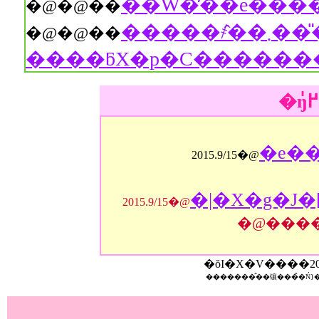
�@�@��
�����҂̂��܂���̎��_����B��W�ɒԂ�ꂽ
�@�@��
����ƃX�p�C�������
�e��
2015.9/15�@
�|�X�g�J�
2015.9/15�@
�@���
�ŏI�X�V����
2
�������̂��镶���̏�Ń