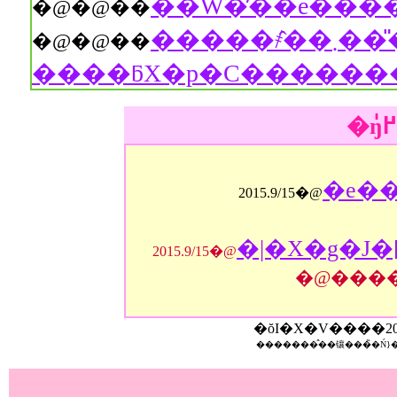
�@�@��
�����҂̂��܂���̎��_����B��W�ɒԂ�ꂽ
�@�@��
����ƃX�p�C�������
�e��
2015.9/15�@
�|�X�g�J�
2015.9/15�@
�@���
�ŏI�X�V����
2
�������̂��镶���̏�Ń