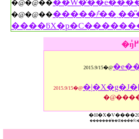
�@�@��
�����҂̂��܂���̎��_����B��W�ɒԂ�ꂽ
�@�@��
����ƃX�p�C�������
�e��
2015.9/15�@
�|�X�g�J�
2015.9/15�@
�@���
�ŏI�X�V����
2
�������̂��镶���̏�Ń