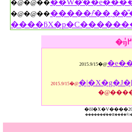
�@�@��
�����҂̂��܂���̎��_����B��W�ɒԂ�ꂽ
�@�@��
����ƃX�p�C�������
�e��
2015.9/15�@
�|�X�g�J�
2015.9/15�@
�@���
�ŏI�X�V����
2
�������̂��镶���̏�Ń