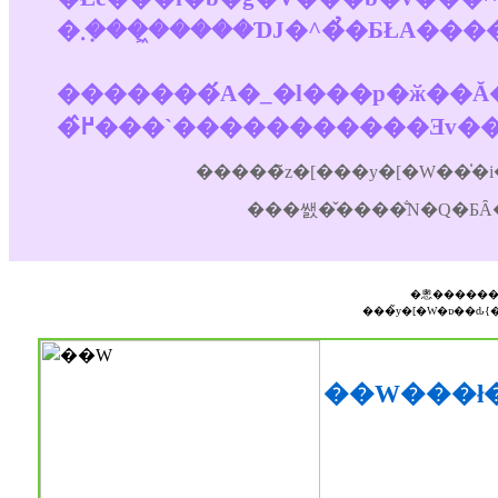
�������́A�_�l���p�ӂ��