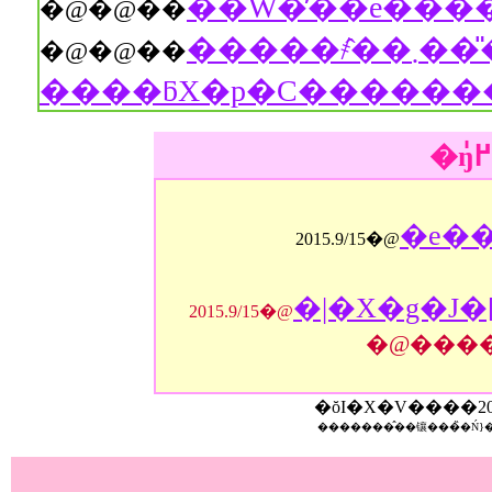
�@�@��
�����҂̂��܂���̎��_����B��W�ɒԂ�ꂽ
�@�@��
����ƃX�p�C�������
�e��
2015.9/15�@
�|�X�g�J�
2015.9/15�@
�@���
�ŏI�X�V����
2
�������̂��镶���̏�Ń