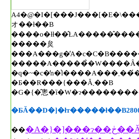
A4�@�I�[���J���[�E�\�����܂߂ĂR�Q�y�[�W�B��
オ��ł��B
�����炱
�����A�����̉�W����Ȃ
�q�~�c�̒n�͗l����A���܂���́��V�g�ƋF��̕��ꁄ
�Ƃ��R���{���Ă܂��B
�G�{�̂悤�ȉ�W�ɂ���������
�ƂĂ��D�]�łт�����ł��B280
��