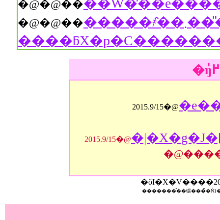
�@�@��
�����҂̂��܂���̎��_����B��W�ɒԂ�ꂽ
�@�@��
����ƃX�p�C�������
�e��
2015.9/15�@
�|�X�g�J�
2015.9/15�@
�@���
�ŏI�X�V����
2
�������̂��镶���̏�Ń