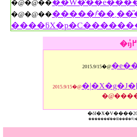
�@�@��
�����҂̂��܂���̎��_����B��W�ɒԂ�ꂽ
�@�@��
����ƃX�p�C�������
�e��
2015.9/15�@
�|�X�g�J�
2015.9/15�@
�@���
�ŏI�X�V����
2
�������̂��镶���̏�Ń