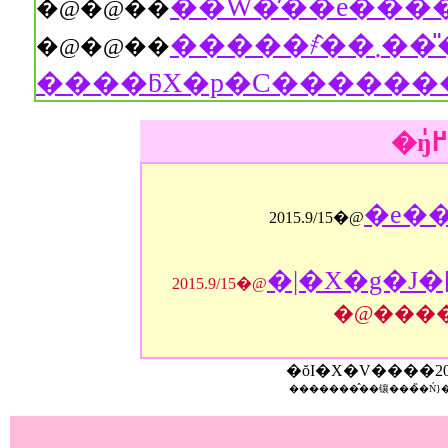
�@�@��
�����҂̂��܂���̎��_����B��W�ɒԂ�ꂽ
�@�@��
����ƃX�p�C�������
�e��
2015.9/15�@
�|�X�g�J�
2015.9/15�@
�@���
�ŏI�X�V����
2
�������̂��镶���̏�Ń