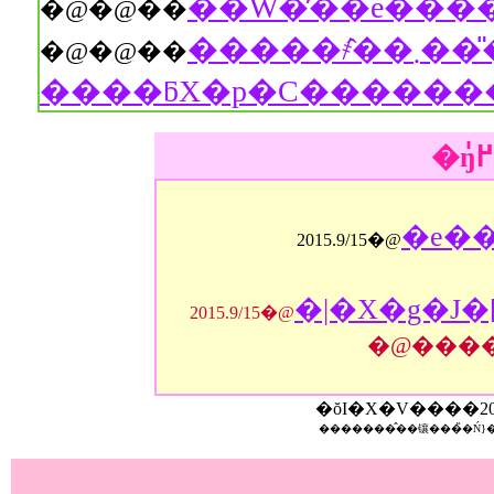
�@�@��
�����҂̂��܂���̎��_����B��W�ɒԂ�ꂽ
�@�@��
����ƃX�p�C�������
�e��
2015.9/15�@
�|�X�g�J�
2015.9/15�@
�@���
�ŏI�X�V����
2
�������̂��镶���̏�Ń