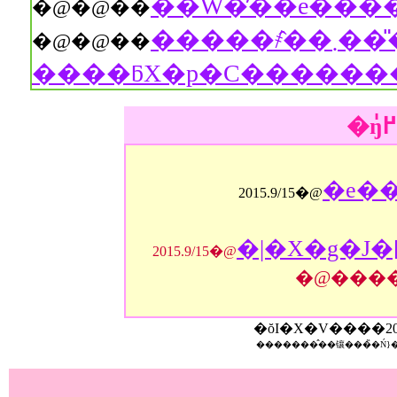
�@�@��
�����҂̂��܂���̎��_����B��W�ɒԂ�ꂽ
�@�@��
����ƃX�p�C�������
�e��
2015.9/15�@
�|�X�g�J�
2015.9/15�@
�@���
�ŏI�X�V����
2
�������̂��镶���̏�Ń