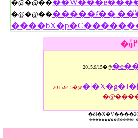
�@�@��
�����҂̂��܂���̎��_����B��W�ɒԂ�ꂽ
�@�@��
����ƃX�p�C�������
�e��
2015.9/15�@
�|�X�g�J�
2015.9/15�@
�@���
�ŏI�X�V����
2
�������̂��镶���̏�Ń