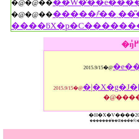
�@�@��
�����҂̂��܂���̎��_����B��W�ɒԂ�ꂽ
�@�@��
����ƃX�p�C�������
�e��
2015.9/15�@
�|�X�g�J�
2015.9/15�@
�@���
�ŏI�X�V����
2
�������̂��镶���̏�Ń