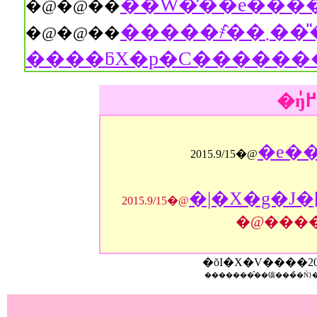
�@�@��
�����҂̂��܂���̎��_����B��W�ɒԂ�ꂽ
�@�@��
����ƃX�p�C�������
�e��
2015.9/15�@
�|�X�g�J�
2015.9/15�@
�@���
�ŏI�X�V����
2
�������̂��镶���̏�Ń