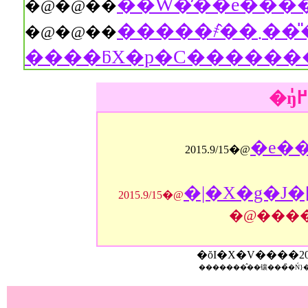
�@�@��
�����҂̂��܂���̎��_����B��W�ɒԂ�ꂽ
�@�@��
����ƃX�p�C�������
�e��
2015.9/15�@
�|�X�g�J�
2015.9/15�@
�@���
�ŏI�X�V����
2
�������̂��镶���̏�Ń