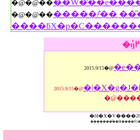
�@�@��
�����҂̂��܂���̎��_����B��W�ɒԂ�ꂽ
�@�@��
����ƃX�p�C�������
�e��
2015.9/15�@
�|�X�g�J�
2015.9/15�@
�@���
�ŏI�X�V����
2
�������̂��镶���̏�Ń