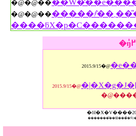
�@�@��
�����҂̂��܂���̎��_����B��W�ɒԂ�ꂽ
�@�@��
����ƃX�p�C�������
�e��
2015.9/15�@
�|�X�g�J�
2015.9/15�@
�@���
�ŏI�X�V����
2
�������̂��镶���̏�Ń