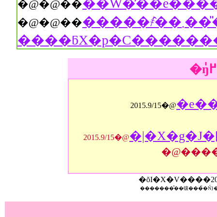
�@�@��
�����҂̂��܂���̎��_����B��W�ɒԂ�ꂽ
�@�@��
����ƃX�p�C�������
�e��
2015.9/15�@
�|�X�g�J�
2015.9/15�@
�@���
�ŏI�X�V����
2
�������̂��镶���̏�Ń