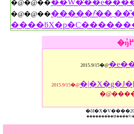
�@�@��
�����҂̂��܂���̎��_����B��W�ɒԂ�ꂽ
�@�@��
����ƃX�p�C�������
�e��
2015.9/15�@
�|�X�g�J�
2015.9/15�@
�@���
�ŏI�X�V����
2
�������̂��镶���̏�Ń