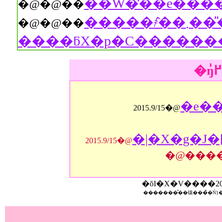
�@�@��
�����҂̂��܂���̎��_����B��W�ɒԂ�ꂽ
�@�@��
����ƃX�p�C�������
�e��
2015.9/15�@
�|�X�g�J�
2015.9/15�@
�@���
�ŏI�X�V����
2
�������̂��镶���̏�Ń