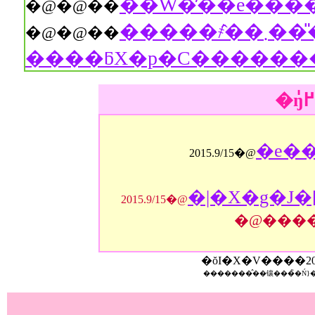
�@�@��
�����҂̂��܂���̎��_����B��W�ɒԂ�ꂽ
�@�@��
����ƃX�p�C�������
�e��
2015.9/15�@
�|�X�g�J�
2015.9/15�@
�@���
�ŏI�X�V����
2
�������̂��镶���̏�Ń