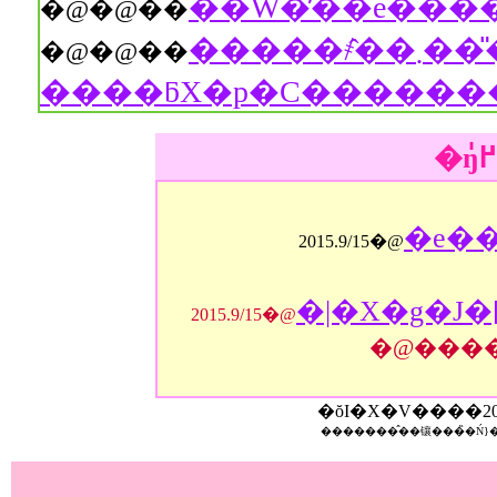
�@�@��
�����҂̂��܂���̎��_����B��W�ɒԂ�ꂽ
�@�@��
����ƃX�p�C�������
�e��
2015.9/15�@
�|�X�g�J�
2015.9/15�@
�@���
�ŏI�X�V����
2
�������̂��镶���̏�Ń