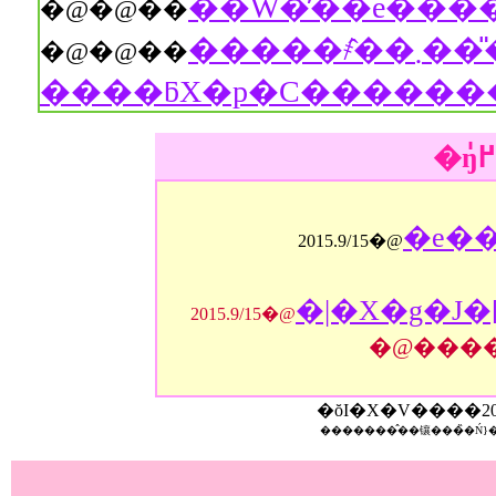
�@�@��
�����҂̂��܂���̎��_����B��W�ɒԂ�ꂽ
�@�@��
����ƃX�p�C�������
�e��
2015.9/15�@
�|�X�g�J�
2015.9/15�@
�@���
�ŏI�X�V����
2
�������̂��镶���̏�Ń