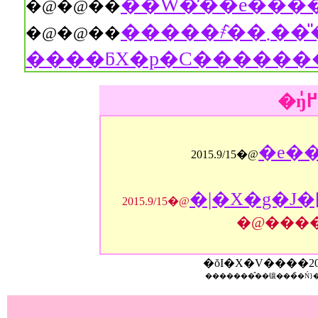
�@�@��
�����҂̂��܂���̎��_����B��W�ɒԂ�ꂽ
�@�@��
����ƃX�p�C�������
�e��
2015.9/15�@
�|�X�g�J�
2015.9/15�@
�@���
�ŏI�X�V����
2
�������̂��镶���̏�Ń