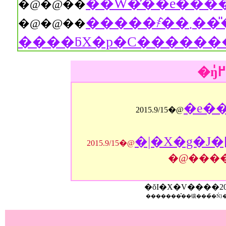
�@�@��
�����҂̂��܂���̎��_����B��W�ɒԂ�ꂽ
�@�@��
����ƃX�p�C�������
�e��
2015.9/15�@
�|�X�g�J�
2015.9/15�@
�@���
�ŏI�X�V����
2
�������̂��镶���̏�Ń