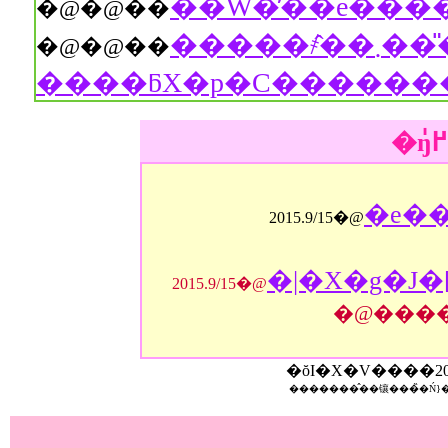
�@�@��
�����҂̂��܂���̎��_����B��W�ɒԂ�ꂽ
�@�@��
����ƃX�p�C�������
�e��
2015.9/15�@
�|�X�g�J�
2015.9/15�@
�@���
�ŏI�X�V����
2
�������̂��镶���̏�Ń