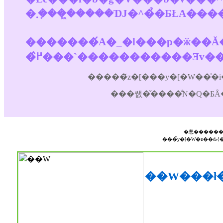
�������́A�_�l���p�ӂ��