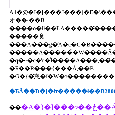
A4�@�I�[���J���[�E�\�����܂߂ĂR�Q�y�[�W�B��
オ��ł��B
�����炱
�����A�����̉�W����Ȃ
�q�~�c�̒n�͗l����A���܂���́��V�g�ƋF��̕��ꁄ
�Ƃ��R���{���Ă܂��B
�G�{�̂悤�ȉ�W�ɂ���������
�ƂĂ��D�]�łт�����ł��B280
��