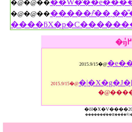
�@�@��
�����҂̂��܂���̎��_����B��W�ɒԂ�ꂽ
�@�@��
����ƃX�p�C�������
�e��
2015.9/15�@
�|�X�g�J�
2015.9/15�@
�@���
�ŏI�X�V����
2
�������̂��镶���̏�Ń